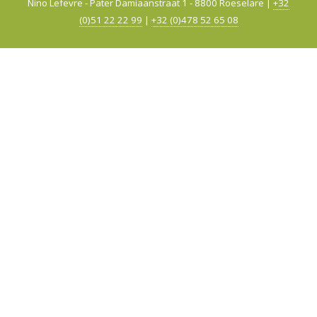
Nino Lefevre - Pater Damiaanstraat 1 - 8800 Roeselare |
+32
(0)51 22 22 99
|
+32 (0)478 52 65 08