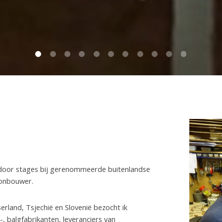
0
1
2
3
4
5
6
7
8
9
10
 door stages bij gerenommeerde buitenlandse
eonbouwer.
tserland, Tsjechië en Slovenië bezocht ik
 balgfabrikanten, leveranciers van