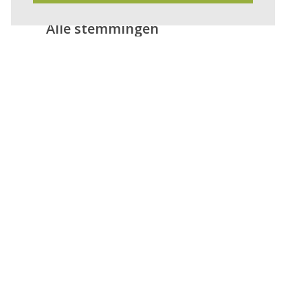
Alle stemmingen
Micro-inbouw
Zelf onderdelen ontwerpen en vervaar