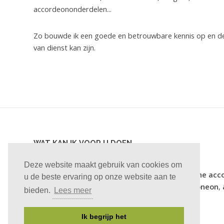
accordeononderdelen...
Zo bouwde ik een goede en betrouwbare kennis op en de
van dienst kan zijn.
WAT KAN IK VOOR U DOEN
Deze website maakt gebruik van cookies om
Met alle merken en modellen van uw
chromatische acc
u de beste ervaring op onze website aan te
accordeon
(trekharmonica of trekzak), uw
bandoneon
,
bieden.
Lees meer
Alle onderhoud en reparaties
Ik begrijp het