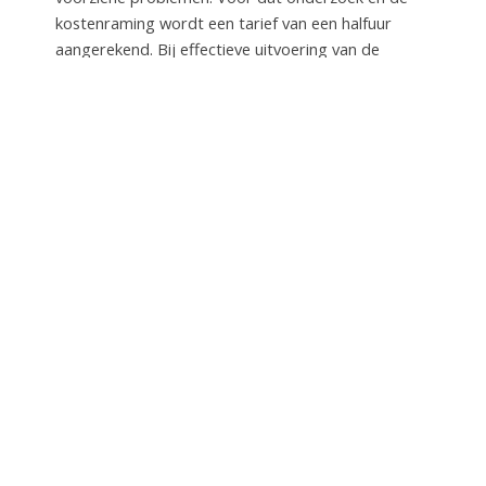
kostenraming wordt een tarief van een halfuur
aangerekend. Bij effectieve uitvoering van de
werken in mijn atelier is dat bestek gratis.
WANNEER BEN IK BEREIKBAAR
Enkel op afspraak. Mijn atelier heeft geen vaste
openingsuren. Om een onnodige verplaatsing te
vermijden, kunt u mij best op voorhand
vrijblijvend
contacteren
.